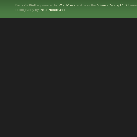
Danse’s Welt
is powered by
WordPress
and uses the
Autumn Concept 1.0
theme
Photography by
Peter Hellebrand
.