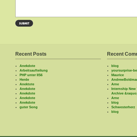
Recent Posts
Recent Com
Anekdote
blog
Arbeitsaufteilung
yoursurprise-bel
PHP unter IIS6
Maurice
Herde
AndrewBoldma
Anektote
Arne
Anekdote
Internship New 
Anekdote
Archive &raquo
Anekdote
Arne
Anekdote
blog
guter Song
Schwesterherz
blog