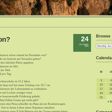
Browse
24
on?
OKTOBER
2008
rikanern schon einmal im Fernsehen war?
Calenda
cks im Internet auf Sexseiten gehen?
den falschen Eltern gegeben.
Spinnen im Jahr.
 der Welt.
M
D
l pro Tag.
3
4
chtsverkehr ist 15,3 Jahre.
10
1
4 cm lang und hat einen Umfang von 10,7 cm.
frieren der Lebensmittel zu verhindern.
17
1
 mit Locken weniger ernst.
24
2
ine homosexuelle Erfahrung gehabt.
31
 Anti-Falten-Creme gar nicht gibt?
« S
nien eine Pizza schneller ins Haus als ein Krankenwagen.
r Zeit in ihrem Leben einen Orgasmus simuliert.
Funktion einer 9-Volt-Batterie mit der Zunge getestet haben.