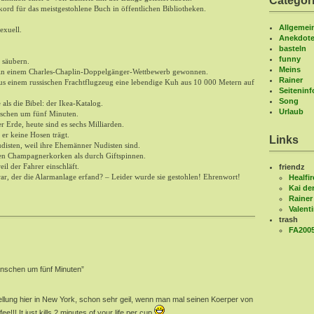
Categor
ord für das meistgestohlene Buch in öffentlichen Bibliotheken.
Allgemei
exuell.
Anekdot
basteln
funny
 säubern.
Meins
is in einem Charles-Chaplin-Doppelgänger-Wettbewerb gewonnen.
Rainer
us einem russischen Frachtflugzeug eine lebendige Kuh aus 10 000 Metern auf
Seitenin
Song
ls die Bibel: der Ikea-Katalog.
Urlaub
nschen um fünf Minuten.
 Erde, heute sind es sechs Milliarden.
er keine Hosen trägt.
Links
udisten, weil ihre Ehemänner Nudisten sind.
den Champagnerkorken als durch Giftspinnen.
eil der Fahrer einschläft.
friendz
war, der die Alarmanlage erfand? – Leider wurde sie gestohlen! Ehrenwort!
Healfir
Kai de
Rainer
Valent
trash
FA200
enschen um fünf Minuten”
llung hier in New York, schon sehr geil, wenn man mal seinen Koerper von
e!!! It just kills 2 minutes of your life per cup