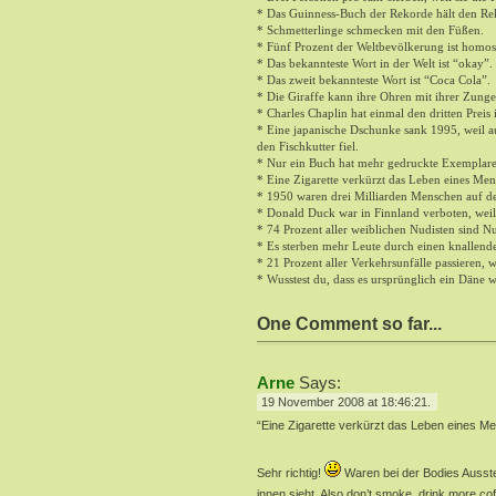
* Das Guinness-Buch der Rekorde hält den Rek
* Schmetterlinge schmecken mit den Füßen.
* Fünf Prozent der Weltbevölkerung ist homos
* Das bekannteste Wort in der Welt ist “okay”.
* Das zweit bekannteste Wort ist “Coca Cola”.
* Die Giraffe kann ihre Ohren mit ihrer Zunge
* Charles Chaplin hat einmal den dritten Pre
* Eine japanische Dschunke sank 1995, weil a
den Fischkutter fiel.
* Nur ein Buch hat mehr gedruckte Exemplare a
* Eine Zigarette verkürzt das Leben eines Me
* 1950 waren drei Milliarden Menschen auf der
* Donald Duck war in Finnland verboten, weil 
* 74 Prozent aller weiblichen Nudisten sind N
* Es sterben mehr Leute durch einen knallen
* 21 Prozent aller Verkehrsunfälle passieren, w
* Wusstest du, dass es ursprünglich ein Däne 
One Comment so far...
Arne
Says:
19 November 2008 at 18:46:21.
“Eine Zigarette verkürzt das Leben eines M
Sehr richtig!
Waren bei der Bodies Ausste
innen sieht. Also don’t smoke, drink more coffe