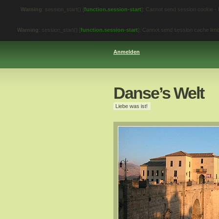
Warning
: session_start() [
function.session-start
]: Cannot send session cookie -
Warning
: session_start() [
function.session-start
]: Cannot send session cache lim
Anmelden
Danse’s Welt
Liebe was ist!