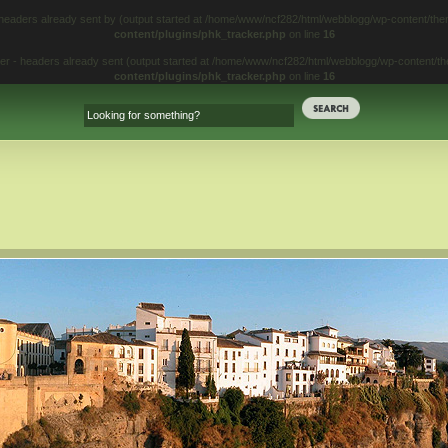
 headers already sent by (output started at /home/www/ncf282/html/webblogg/wp-content/t
content/plugins/phk_tracker.php
on line
16
iter - headers already sent (output started at /home/www/ncf282/html/webblogg/wp-content/
content/plugins/phk_tracker.php
on line
16