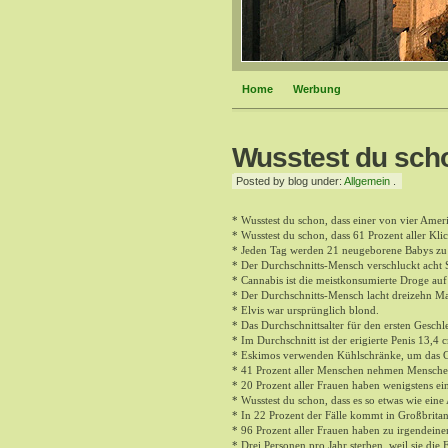
Home
Werbung
Wusstest du sch
Posted by blog under:
Allgemein
.
* Wusstest du schon, dass einer von vier Ame
* Wusstest du schon, dass 61 Prozent aller Kli
* Jeden Tag werden 21 neugeborene Babys zu 
* Der Durchschnitts-Mensch verschluckt acht 
* Cannabis ist die meistkonsumierte Droge auf
* Der Durchschnitts-Mensch lacht dreizehn Ma
* Elvis war ursprünglich blond.
* Das Durchschnittsalter für den ersten Geschle
* Im Durchschnitt ist der erigierte Penis 13,
* Eskimos verwenden Kühlschränke, um das Ge
* 41 Prozent aller Menschen nehmen Menschen
* 20 Prozent aller Frauen haben wenigstens e
* Wusstest du schon, dass es so etwas wie eine
* In 22 Prozent der Fälle kommt in Großbritan
* 96 Prozent aller Frauen haben zu irgendeine
* Drei Personen pro Jahr sterben, weil sie die 