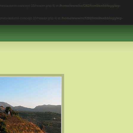
hemes/autumn-concept-10/header.php:4) in
/home/www/ncf282/html/webblogg/wp-
themes/autumn-concept-10/header.php:4) in
/home/www/ncf282/html/webblogg/wp-