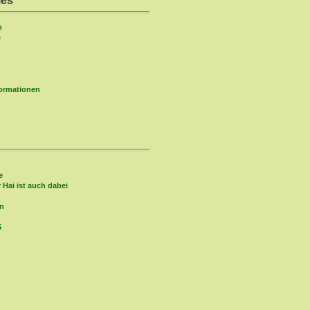
ies
n
e
formationen
e
r Hai ist auch dabei
in
5