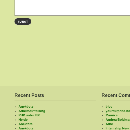
Recent Posts
Recent Com
Anekdote
blog
Arbeitsaufteilung
yoursurprise-bel
PHP unter IIS6
Maurice
Herde
AndrewBoldma
Anektote
Arne
Anekdote
Internship New 