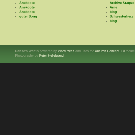
Anekdote
Archive &raquo
Anekdote
Arne
Anekdote
blog
guter Song
Schwesterherz
blog
Danse’s Welt
is powered by
WordPress
and uses the
Autumn Concept 1.0
theme
Photography by
Peter Hellebrand
.