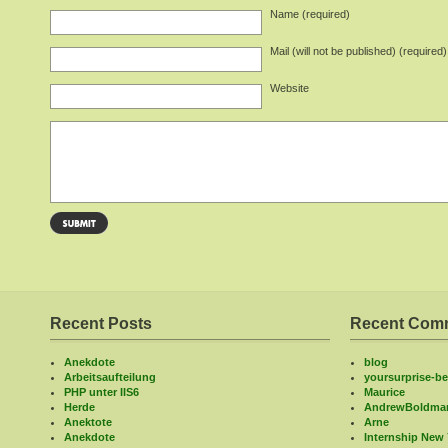
Name (required)
Mail (will not be published) (required)
Website
Recent Posts
Recent Com
Anekdote
blog
Arbeitsaufteilung
yoursurprise-bel
PHP unter IIS6
Maurice
Herde
AndrewBoldma
Anektote
Arne
Anekdote
Internship New 