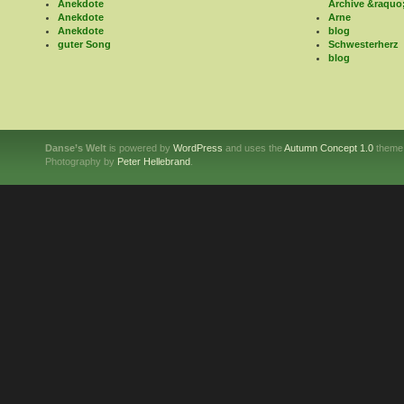
Anekdote
Archive &raquo
Anekdote
Arne
Anekdote
blog
guter Song
Schwesterherz
blog
Danse’s Welt
is powered by
WordPress
and uses the
Autumn Concept 1.0
theme
Photography by
Peter Hellebrand
.