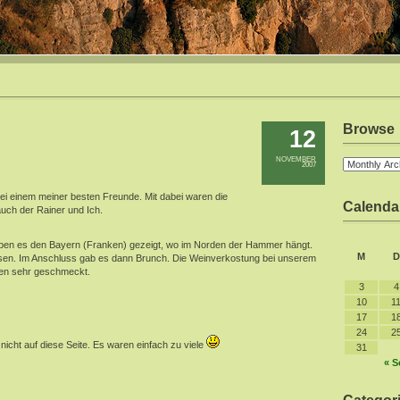
Browse
12
NOVEMBER
2007
i einem meiner besten Freunde. Mit dabei waren die
Calenda
auch der Rainer und Ich.
haben es den Bayern (Franken) gezeigt, wo im Norden der Hammer hängt.
M
D
ssen. Im Anschluss gab es dann Brunch. Die Weinverkostung bei unserem
den sehr geschmeckt.
3
4
10
1
17
1
24
2
icht auf diese Seite. Es waren einfach zu viele
31
« S