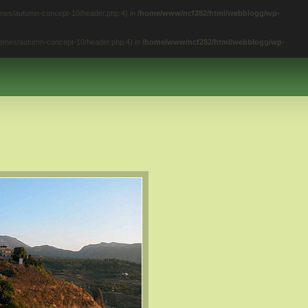
hemes/autumn-concept-10/header.php:4) in
/home/www/ncf282/html/webblogg/wp-
themes/autumn-concept-10/header.php:4) in
/home/www/ncf282/html/webblogg/wp-