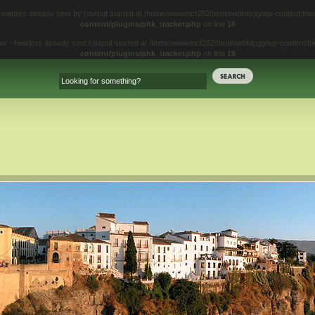
 headers already sent by (output started at /home/www/ncf282/html/webblogg/wp-content/t
content/plugins/phk_tracker.php
on line
16
iter - headers already sent (output started at /home/www/ncf282/html/webblogg/wp-content/
content/plugins/phk_tracker.php
on line
16