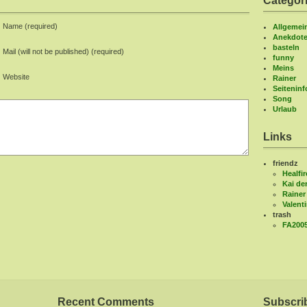
Categor
Name (required)
Allgemei
Anekdot
basteln
Mail (will not be published) (required)
funny
Meins
Website
Rainer
Seitenin
Song
Urlaub
Links
friendz
Healfir
Kai de
Rainer
Valent
trash
FA200
Recent Comments
Subscri