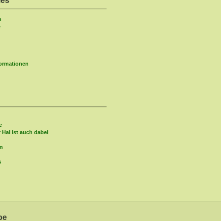
ies
n
e
formationen
e
r Hai ist auch dabei
in
5
be