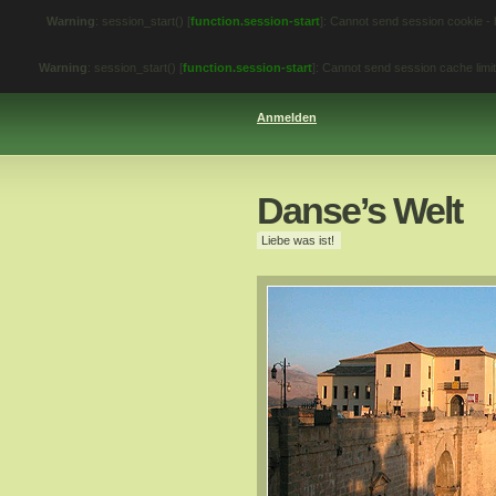
Warning
: session_start() [
function.session-start
]: Cannot send session cookie -
Warning
: session_start() [
function.session-start
]: Cannot send session cache lim
Anmelden
Danse’s Welt
Liebe was ist!