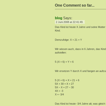
One Comment so far...
blog
Says:
2 Juni 2008 at 22:41:49.
Das Kind ist heute X Jahre und seine Mutter h
Kind.
Demzufolge: X + 21 = Y
Wir wissen auch, dass in 6 Jahren, das Kind 
aufstellen:
5 (X + 6) = Y + 6
Wir ersetzen Y durch X und fangen an aufzu
5 (X + 6) = X + 21 + 6
5X + 30 = X + 27
5X – X = 27 – 30
4X = -3
X = -3/4
Das Kind ist heute -3/4 Jahre alt, was glei