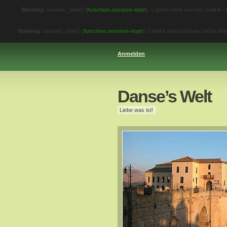
Warning
: session_start() [
function.session-start
]: Cannot send session cookie -
Warning
: session_start() [
function.session-start
]: Cannot send session cache lim
Anmelden
Danse’s Welt
Liebe was ist!