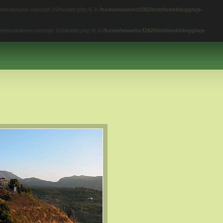
hemes/autumn-concept-10/header.php:4) in
/home/www/ncf282/html/webblogg/wp-
themes/autumn-concept-10/header.php:4) in
/home/www/ncf282/html/webblogg/wp-