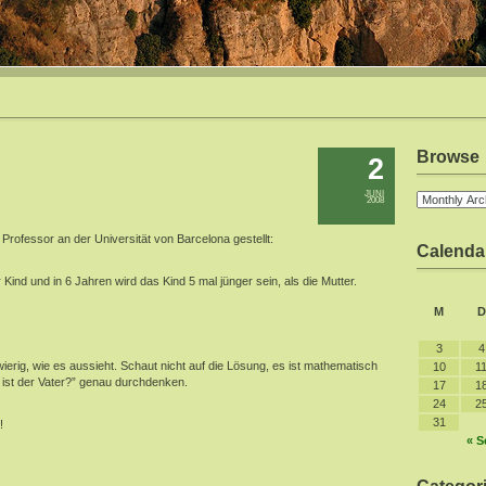
Browse
2
JUNI
2008
rofessor an der Universität von Barcelona gestellt:
Calenda
r Kind und in 6 Jahren wird das Kind 5 mal jünger sein, als die Mutter.
M
D
3
4
hwierig, wie es aussieht. Schaut nicht auf die Lösung, es ist mathematisch
10
1
 ist der Vater?” genau durchdenken.
17
1
24
2
31
!
« S