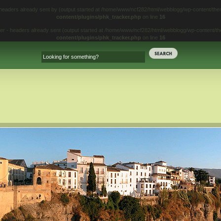
 headers already sent by (output started at /home/www/ncf282/html/webblogg/wp-content/t
content/plugins/phk_tracker.php
on line
16
iter - headers already sent (output started at /home/www/ncf282/html/webblogg/wp-content/
content/plugins/phk_tracker.php
on line
16