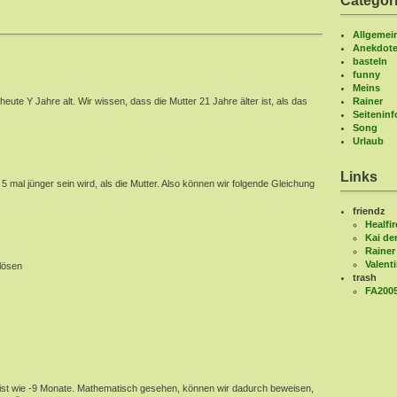
Categor
Allgemei
Anekdot
basteln
funny
Meins
eute Y Jahre alt. Wir wissen, dass die Mutter 21 Jahre älter ist, als das
Rainer
Seitenin
Song
Urlaub
Links
5 mal jünger sein wird, als die Mutter. Also können wir folgende Gleichung
friendz
Healfir
Kai de
Rainer
Valent
lösen
trash
FA200
ch ist wie -9 Monate. Mathematisch gesehen, können wir dadurch beweisen,