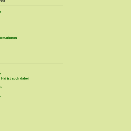
ies
n
e
formationen
e
r Hai ist auch dabei
in
5