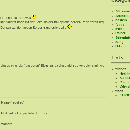
Categor
Allgemei
Anekdot
ei, schon tut sich was
basteln
mir dauerts noch mit der Seite, da der Ball gerade bei den Registraren liegt
funny
 Domain auf den neuen Server transferriert wird
Meins
Rainer
Seitenin
Song
Urlaub
Links
eses einer der “besseren” Blogs ist, da diese nicht so verspielt sind, wie
friendz
Healfir
Kai de
Rainer
Valent
trash
FA200
Name (required)
Mail (will not be published) (required)
Website