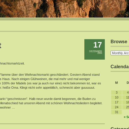
Browse
17
t
DEZEMBER
2006
hnachtsmarktzeit.
Calenda
r Flamme über den Weihnachtsmarkt geschländert. Gestern Abend stand
s Haus. Nach einigen Glühweinen, die mal mehr und mal weniger
M
D
 100% der Mädels (es war ja auch nur eine) nicht bekommen ist, war es
: heiße Oma. Klingt nicht sehr appettitlich, schmeckt aber guuuuuut.
3
4
10
1
arkt “geschmissen”. Halb neun wurde damit begonnen, die Buden zu
17
1
ellenabschied hat unseren Abend mit schönen Weihnachtsliedern begleitet.
24
2
 Anwohner …
31
« S