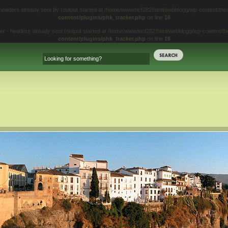
 headers already sent by (output started at /home/www/ncf282/html/webblogg/wp-content/t
content/plugins/phk_tracker.php
on line
16
iter - headers already sent (output started at /home/www/ncf282/html/webblogg/wp-content/
content/plugins/phk_tracker.php
on line
16