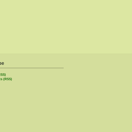
be
RSS)
s (RSS)