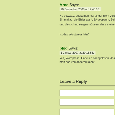
Arne
Says:
20 Dezember 2006 at 12:45:16.
Na sowas… guckt man mal länger nicht vorb
Bin mal auf die Bilder aus USA gespannt. Bei 
und die sich nu einigen müssen, dass meine
Ist das Wordpress hier?
blog
Says:
1 Januar 2007 at 20:15:56.
Yes, Wordpress. Habe ich nachgelesen, das di
man das von anderen kennt.
Leave a Reply