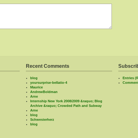
Recent Comments
Subscri
blog
Entries (
yoursurprise-bellatio-4
Comment
Maurice
AndrewBoldman
Arne
Internship New York 2008/2009 &raquo; Blog
Archive &raquo; Crowded Path and Subway
Arne
blog
Schwesterherz
blog