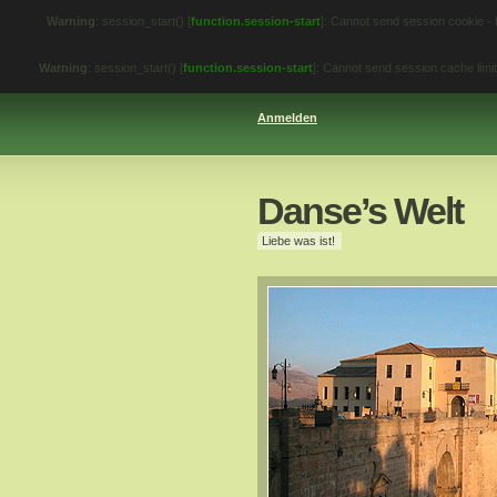
Warning
: session_start() [
function.session-start
]: Cannot send session cookie -
Warning
: session_start() [
function.session-start
]: Cannot send session cache lim
Anmelden
Danse’s Welt
Liebe was ist!