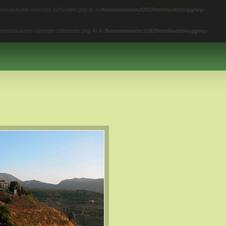
hemes/autumn-concept-10/header.php:4) in
/home/www/ncf282/html/webblogg/wp-
themes/autumn-concept-10/header.php:4) in
/home/www/ncf282/html/webblogg/wp-