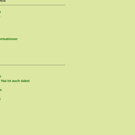
ies
n
e
formationen
e
r Hai ist auch dabei
in
5