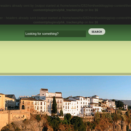
 headers already sent by (output started at /home/www/ncf282/html/webblogg/wp-content/t
content/plugins/phk_tracker.php
on line
16
iter - headers already sent (output started at /home/www/ncf282/html/webblogg/wp-content/
content/plugins/phk_tracker.php
on line
16