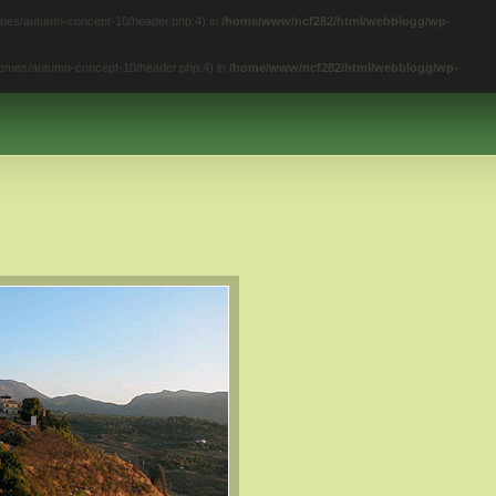
hemes/autumn-concept-10/header.php:4) in
/home/www/ncf282/html/webblogg/wp-
themes/autumn-concept-10/header.php:4) in
/home/www/ncf282/html/webblogg/wp-