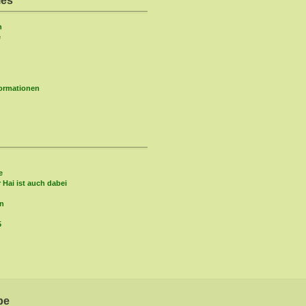
ies
n
e
formationen
e
r Hai ist auch dabei
in
5
be