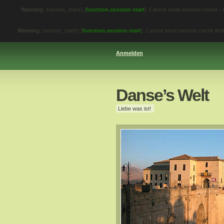
Warning
: session_start() [
function.session-start
]: Cannot send session cookie -
Warning
: session_start() [
function.session-start
]: Cannot send session cache lim
Anmelden
Danse’s Welt
Liebe was ist!