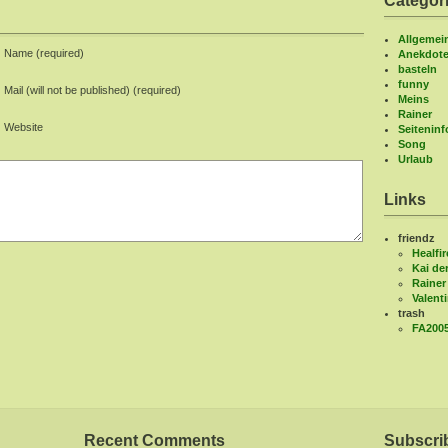
Categor
Allgemei
Name (required)
Anekdot
basteln
funny
Mail (will not be published) (required)
Meins
Rainer
Website
Seitenin
Song
Urlaub
Links
friendz
Healfir
Kai de
Rainer
Valent
trash
FA200
Recent Comments
Subscri