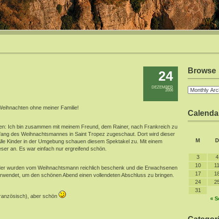
Browse
24
DEZEMBER
2006
Weihnachten ohne meiner Familie!
Calenda
den: Ich bin zusammen mit meinem Freund, dem Rainer, nach Frankreich zu
fang des Weihnachtsmannes in Saint Tropez zugeschaut. Dort wird dieser
M
D
Alle Kinder in der Umgebung schauen diesem Spektakel zu. Mit einem
er an. Es war einfach nur ergreifend schön.
3
4
10
1
nder wurden vom Weihnachtsmann reichlich beschenk und die Erwachsenen
17
1
rwendet, um den schönen Abend einen vollendeten Abschluss zu bringen.
24
2
31
französisch), aber schön
« S